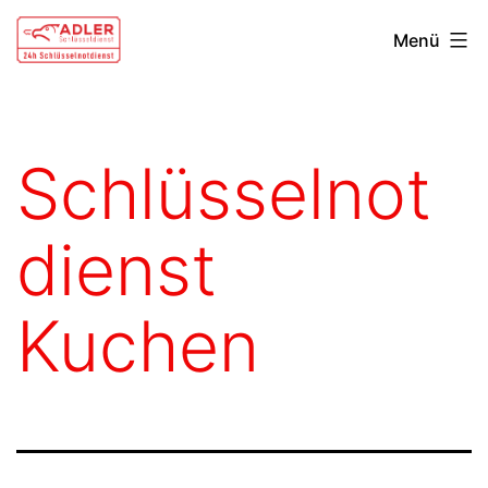
Zum
Schlüsseldienst
Menü
Inhalt
Kuchen
springen
Schlüsselnot
dienst
Kuchen